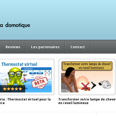
Reviews
Les partenaires
Contact
eta : Thermostat virtuel pour la
Transformer votre lampe de cheve
era
en reveil lumineux
ovember 30, 2012, by
Antor
October 24, 2012, by
Antor