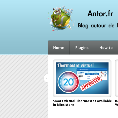
Home
Plugins
How to
Smart Virtual Thermostat available
B
in Mios store
V
December 4, 2012, by
Antor
N