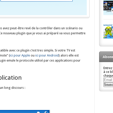
 avez peut-être revé de la contrôler dans un scénario ou
? Ce nouveau plugin que je vous ai préparé va vous permettre
ible avec ce plugin c’est tres simple. Si votre TV est
mote” (
ici pour Apple
ou
ici pour Android
) alors elle est
Abonn
ugin emule le protocole utilisé par ces applications pour
Entrez
à ce b
chaque
plication
Email
Addre
Sousc
un long discours :