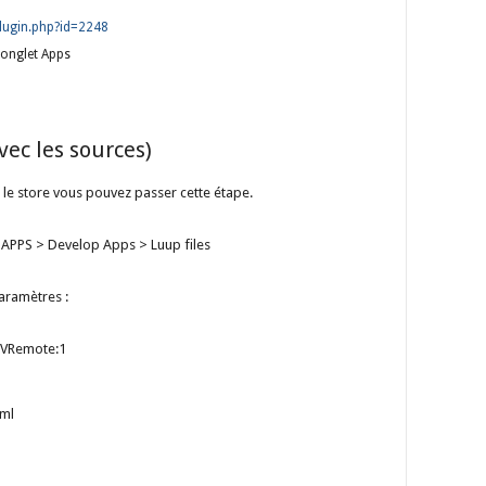
lugin.php?id=2248
’onglet Apps
)
vec les sources)
s le store vous pouvez passer cette étape.
et APPS > Develop Apps > Luup files
aramètres :
gTVRemote:1
xml