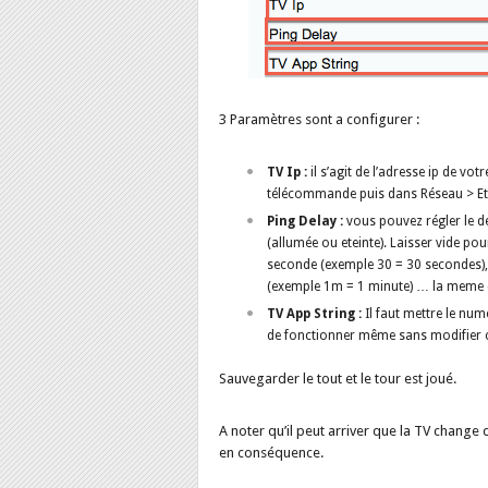
3 Paramètres sont a configurer :
TV Ip :
il s’agit de l’adresse ip de vo
télécommande puis dans Réseau > Et
Ping Delay :
vous pouvez régler le dé
(allumée ou eteinte). Laisser vide pou
seconde (exemple 30 = 30 secondes), 
(exemple 1m = 1 minute) … la meme c
TV App String :
Il faut mettre le num
de fonctionner même sans modifier 
Sauvegarder le tout et le tour est joué.
A noter qu’il peut arriver que la TV change
en conséquence.