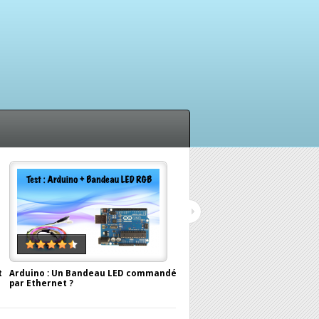
t
Arduino : Un Bandeau LED commandé
Test du capteur universel Fibar
par Ethernet ?
(FGBS321)
September 6, 2012, by
Antor
August 28, 2012, by
Antor