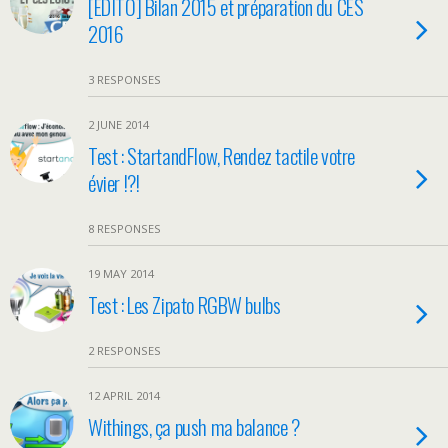
[EDITO] Bilan 2015 et préparation du CES
2016
3 RESPONSES
2 JUNE 2014
Test : StartandFlow, Rendez tactile votre
évier !?!
8 RESPONSES
19 MAY 2014
Test : Les Zipato RGBW bulbs
2 RESPONSES
12 APRIL 2014
Withings, ça push ma balance ?