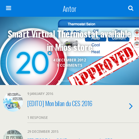
Antor
Smart Virtual Thermostat available
in Mios store
4 DECEMBER 2012
9 COMMENTS
9 JANUARY 2016
[EDITO] Mon bilan du CES 2016
1 RESPONSE
29 DECEMBER 2015