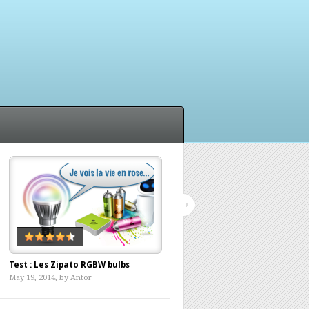
Test : Les Zipato RGBW bulbs
Withings, ça push ma balance ?
May 19, 2014, by
Antor
April 12, 2014, by
Antor