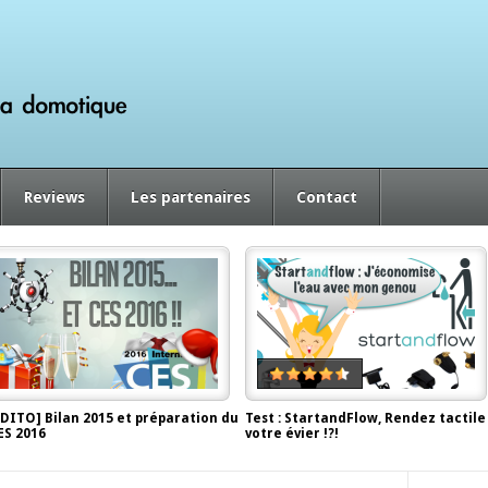
Reviews
Les partenaires
Contact
EDITO] Bilan 2015 et préparation du
Test : StartandFlow, Rendez tactile
ES 2016
votre évier !?!
ecember 29, 2015, by
Antor
June 2, 2014, by
Antor