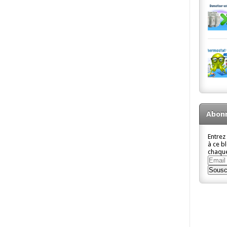
Abonn
Entrez
à ce b
chaque
Email
Addre
Sousc