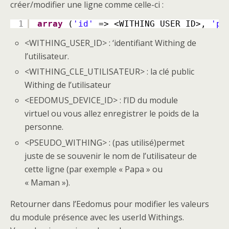
créer/modifier une ligne comme celle-ci :
1
array
(
'id'
=> <WITHING_USER_ID>, 
'pu
<WITHING_USER_ID> : ‘identifiant Withing de
l’utilisateur.
<WITHING_CLE_UTILISATEUR> : la clé public
Withing de l’utilisateur
<EEDOMUS_DEVICE_ID> : l’ID du module
virtuel ou vous allez enregistrer le poids de la
personne.
<PSEUDO_WITHING> : (pas utilisé)permet
juste de se souvenir le nom de l’utilisateur de
cette ligne (par exemple « Papa » ou
« Maman »).
Retourner dans l’Eedomus pour modifier les valeurs
du module présence avec les userId Withings.