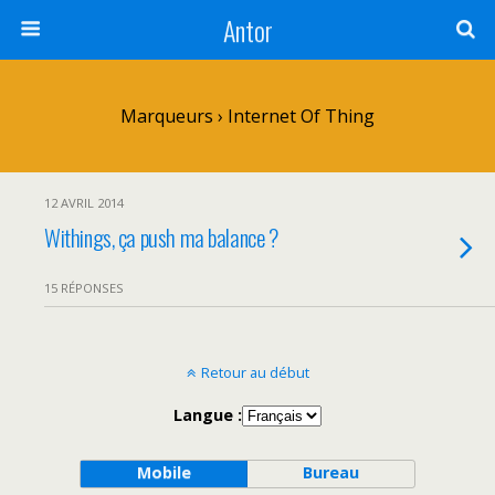
Antor
Marqueurs › Internet Of Thing
12 AVRIL 2014
Withings, ça push ma balance ?
15 RÉPONSES
Retour au début
Langue :
Mobile
Bureau