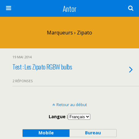
Antor
Marqueurs › Zipato
19 MAI 2014
Test : Les Zipato RGBW bulbs
2 RÉPONSES
Retour au début
Langue :
Mobile
Bureau