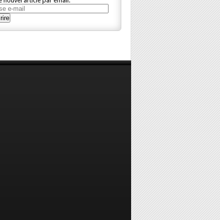
 nouvel article par email.
se
rire