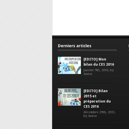
Derniers articles
[EDITO] Mon
bilan du CES 2016
janvier 9th, 2016, by
Antor
[EDITO] Bilan
2015 et
préparation du
CES 2016
décembre 29th, 2015,
by
Antor