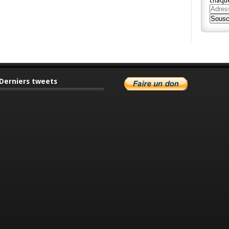
chaque
Adres
e-
Sousc
mail
Derniers tweets