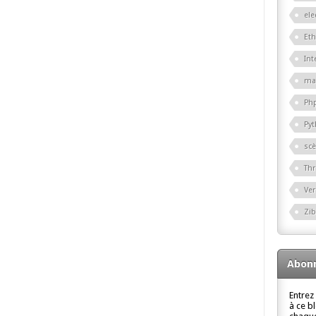
ele
Eth
Int
ma
Ph
Py
sc
Th
Ver
Zi
Abonn
Entrez
à ce b