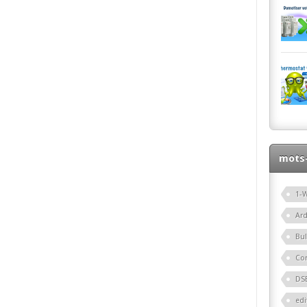
mots-
1-W
Ar
Bu
Co
DS
edi