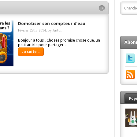
Domotiser son compteur d’eau
février 25th, 2014, by
Antor
Bonjour à tous ! Choses promise chose due, un
Abon
petit article pour partager ...
La suite ...
Pop