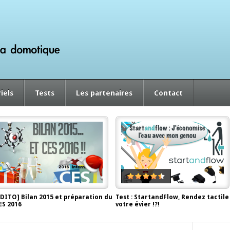
iels
Tests
Les partenaires
Contact
EDITO] Bilan 2015 et préparation du
Test : StartandFlow, Rendez tactile
ES 2016
votre évier !?!
écembre 29, 2015, by
Antor
juin 2, 2014, by
Antor