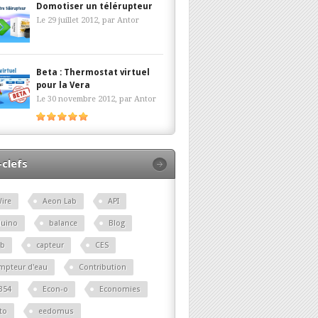
Domotiser un télérupteur
Le 29 juillet 2012, par
Antor
Beta : Thermostat virtuel
pour la Vera
Le 30 novembre 2012, par
Antor
clefs
ire
Aeon Lab
API
duino
balance
Blog
lb
capteur
CES
mpteur d'eau
Contribution
B54
Econ-o
Economies
to
eedomus