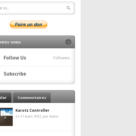
nées vous
Follow Us
Followers
Subscribe
ular
Commentaires
Karotz Controller
Le 31 mars 2012, par
Antor