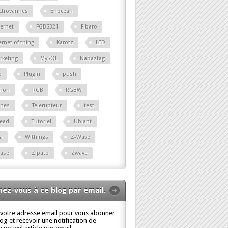
ctrovannes
Enocean
ernet
FGBS321
Fibaro
ernet of thing
Karotz
LED
rketing
MySQL
Nabaztag
p
Plugin
push
thon
RGB
RGBW
ènes
Telerupteur
test
read
Tutoriel
Ubiant
a
Withings
Z-Wave
base
Zipato
Zwave
ez-vous à ce blog par email.
 votre adresse email pour vous abonner
log et recevoir une notification de