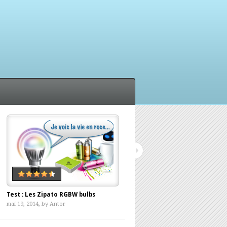
Test : Les Zipato RGBW bulbs
Withings, ça push ma balance ?
mai 19, 2014, by
Antor
avril 12, 2014, by
Antor