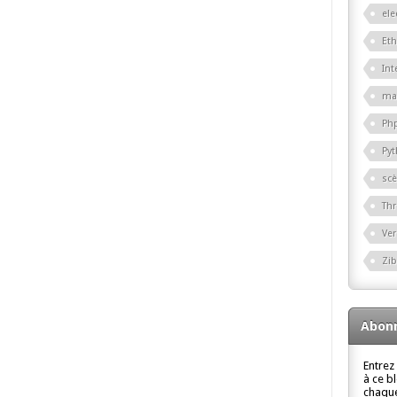
ele
Eth
Int
ma
Ph
Py
sc
Th
Ver
Zi
Abonn
Entrez
à ce b
chaque