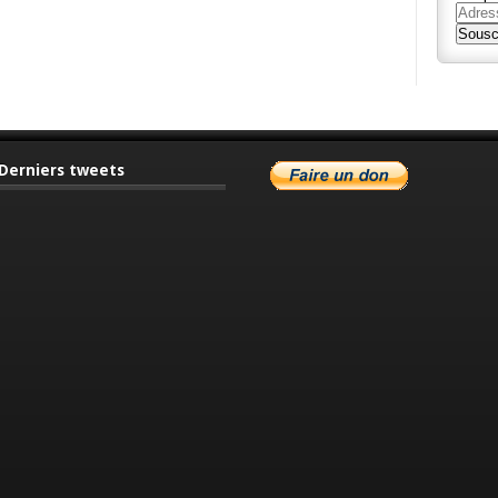
Adres
e-
Sousc
mail
Derniers tweets