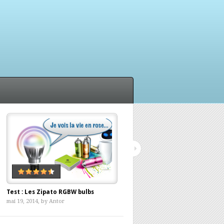
Test : Les Zipato RGBW bulbs
Withings, ça push ma balance ?
mai 19, 2014, by
Antor
avril 12, 2014, by
Antor