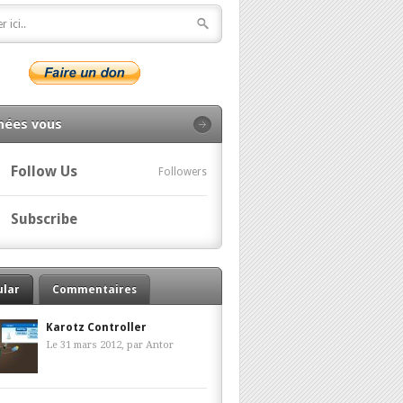
nées vous
Follow Us
Followers
Subscribe
ular
Commentaires
Karotz Controller
Le 31 mars 2012, par
Antor