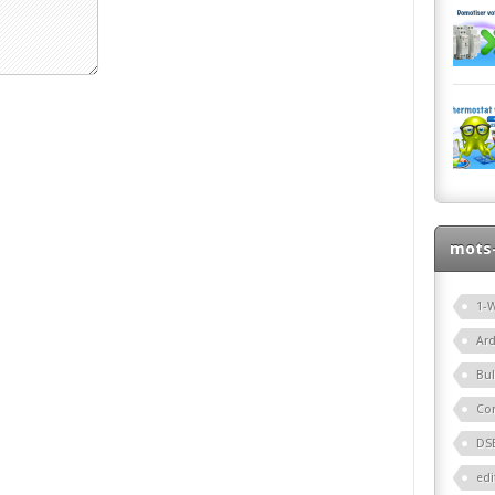
mots-
1-W
Ar
Bu
Co
DS
edi