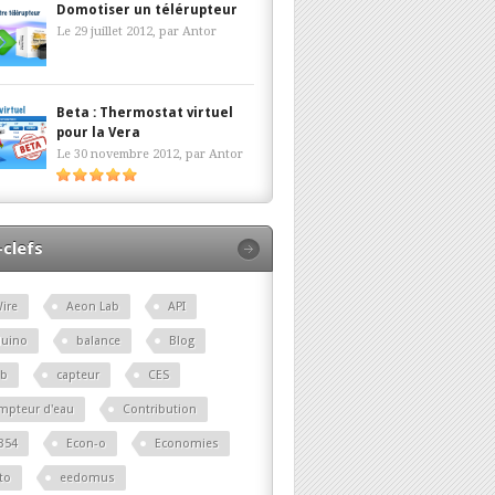
Domotiser un télérupteur
Le 29 juillet 2012, par
Antor
Beta : Thermostat virtuel
pour la Vera
Le 30 novembre 2012, par
Antor
clefs
ire
Aeon Lab
API
duino
balance
Blog
lb
capteur
CES
mpteur d'eau
Contribution
B54
Econ-o
Economies
to
eedomus