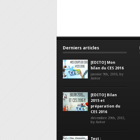
Derniers articles
[EDITO] Mon
bilan du CES 2016
janvier 9th, 2016, by
Antor
[EDITO] Bilan
2015 et
préparation du
CES 2016
décembre 29th, 2015,
by
Antor
Test :