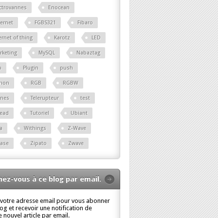
ctrovannes
Enocean
ernet
FGBS321
Fibaro
ernet of thing
Karotz
LED
rketing
MySQL
Nabaztag
p
Plugin
push
thon
RGB
RGBW
ènes
Telerupteur
test
read
Tutoriel
Ubiant
a
Withings
Z-Wave
base
Zipato
Zwave
ez-vous à ce blog par email.
 votre adresse email pour vous abonner
log et recevoir une notification de
 nouvel article par email.