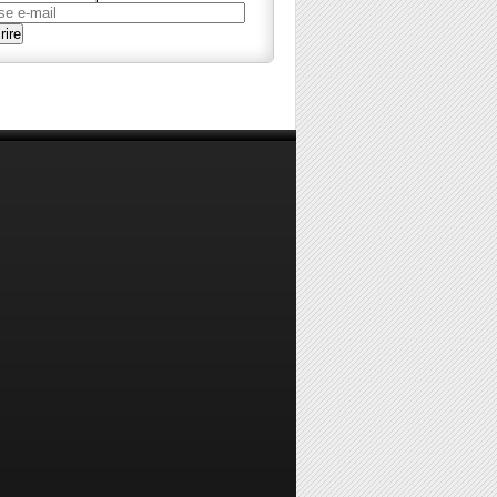
se
rire