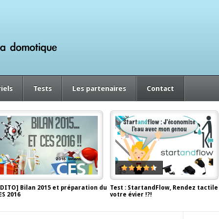
iels
Tests
Les partenaires
Contact
EDITO] Bilan 2015 et préparation du
Test : StartandFlow, Rendez tactile
ES 2016
votre évier !?!
écembre 29, 2015, by
Antor
juin 2, 2014, by
Antor