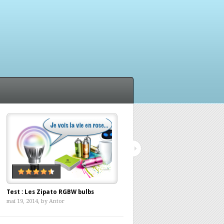
Test : Les Zipato RGBW bulbs
Withings, ça push ma balance ?
mai 19, 2014, by
Antor
avril 12, 2014, by
Antor