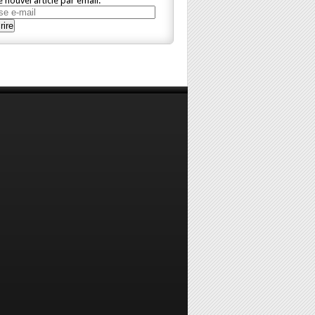
 nouvel article par email.
se
rire