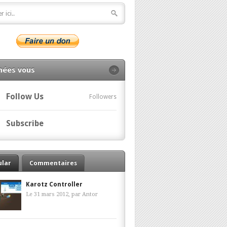
nées vous
Follow Us
Followers
Subscribe
ular
Commentaires
Karotz Controller
Le 31 mars 2012, par
Antor