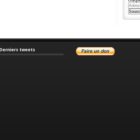
chaque
Adres
e-
Sousc
mail
Derniers tweets