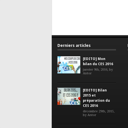
Derniers articles
[EDITO] Mon
bilan du CES 2016
janvier 9th, 2016, by
Antor
[EDITO] Bilan
2015 et
préparation du
CES 2016
décembre 29th, 2015,
by
Antor