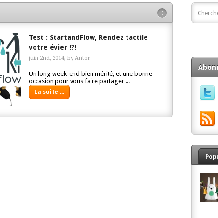
Test : StartandFlow, Rendez tactile
votre évier !?!
juin 2nd, 2014, by
Antor
Abon
Un long week-end bien mérité, et une bonne
occasion pour vous faire partager ...
La suite ...
Pop