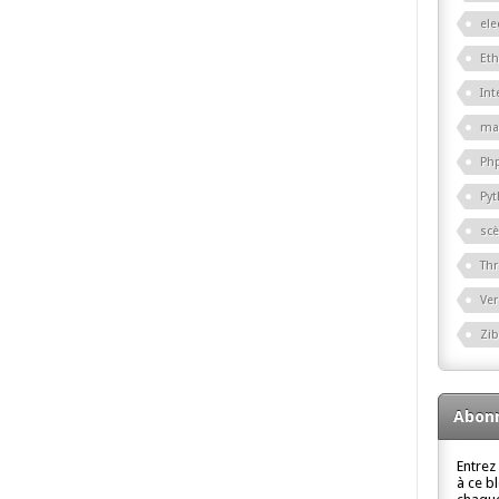
ele
Eth
Int
ma
Ph
Py
sc
Th
Ver
Zi
Abonn
Entrez
à ce b