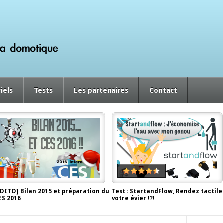
iels
Tests
Les partenaires
Contact
EDITO] Bilan 2015 et préparation du
Test : StartandFlow, Rendez tactile
ES 2016
votre évier !?!
écembre 29, 2015, by
Antor
juin 2, 2014, by
Antor