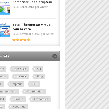
Domotiser un télérupteur
Le 29 juillet 2012, par
Antor
Beta : Thermostat virtuel
pour la Vera
Le 30 novembre 2012, par
Antor
clefs
ire
Aeon Lab
API
duino
balance
Blog
lb
capteur
CES
mpteur d'eau
Contribution
B54
Econ-o
Economies
to
eedomus