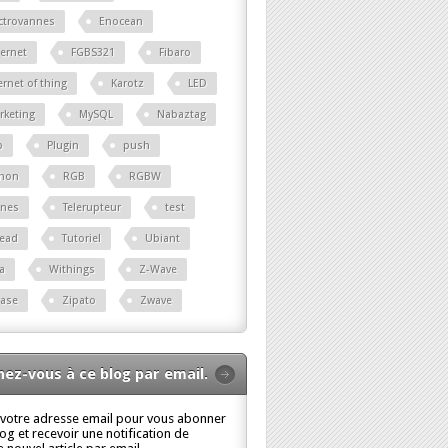
ctrovannes
Enocean
ernet
FGBS321
Fibaro
ernet of thing
Karotz
LED
rketing
MySQL
Nabaztag
p
Plugin
push
thon
RGB
RGBW
ènes
Telerupteur
test
read
Tutoriel
Ubiant
a
Withings
Z-Wave
base
Zipato
Zwave
ez-vous à ce blog par email.
 votre adresse email pour vous abonner
log et recevoir une notification de