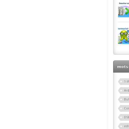
mots-
1-W
Ar
Bu
Co
DS
edi