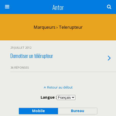
Antor
Marqueurs › Telerupteur
29 JUILLET 2012
Domotiser un télérupteur
36 RÉPONSES
Retour au début
Langue :
Mobile
Bureau