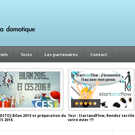
iels
Tests
Les partenaires
Contact
EDITO] Bilan 2015 et préparation du
Test : StartandFlow, Rendez tactile
ES 2016
votre évier !?!
écembre 29, 2015, by
Antor
juin 2, 2014, by
Antor