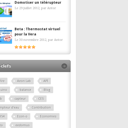
Domotiser un télérupteur
Le 29 juillet 2012, par
Antor
Beta : Thermostat virtuel
pour la Vera
Le 30 novembre 2012, par
Antor
clefs
ire
Aeon Lab
API
duino
balance
Blog
lb
capteur
CES
mpteur d'eau
Contribution
B54
Econ-o
Economies
to
eedomus