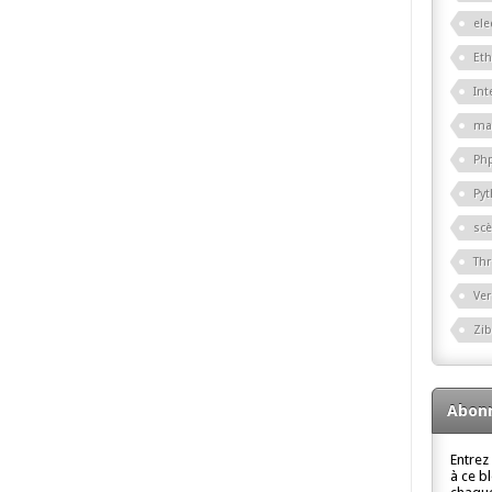
ele
Eth
Int
ma
Ph
Py
sc
Th
Ver
Zi
Abonn
Entrez
à ce b