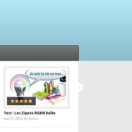
Test : Les Zipato RGBW bulbs
Withings, ça push ma balance ?
mai 19, 2014, by
Antor
avril 12, 2014, by
Antor