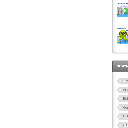
mots-
1-W
Ar
Bu
Co
DS
edi