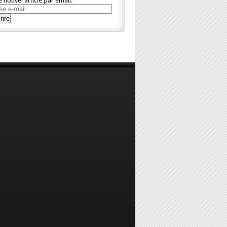
 nouvel article par email.
se
rire