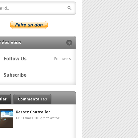
nées vous
Follow Us
Followers
Subscribe
ular
Commentaires
Karotz Controller
Le 31 mars 2012, par
Antor