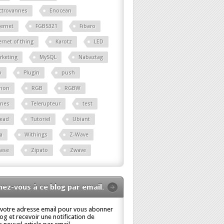
ctrovannes
Enocean
ernet
FGBS321
Fibaro
ernet of thing
Karotz
LED
rketing
MySQL
Nabaztag
p
Plugin
push
thon
RGB
RGBW
ènes
Telerupteur
test
read
Tutoriel
Ubiant
a
Withings
Z-Wave
base
Zipato
Zwave
ez-vous à ce blog par email.
 votre adresse email pour vous abonner
log et recevoir une notification de