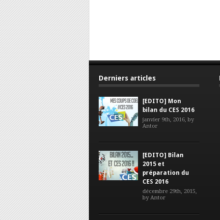
Derniers articles
[EDITO] Mon
bilan du CES 2016
janvier 9th, 2016, by
Antor
[EDITO] Bilan
2015 et
préparation du
CES 2016
décembre 29th, 2015,
by
Antor