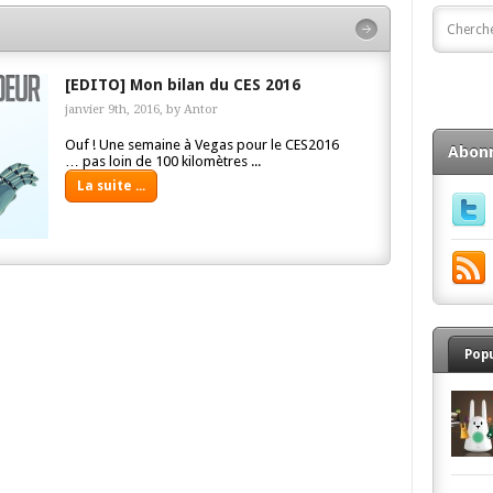
[EDITO] Mon bilan du CES 2016
janvier 9th, 2016, by
Antor
Ouf ! Une semaine à Vegas pour le CES2016
Abon
… pas loin de 100 kilomètres ...
La suite ...
Pop