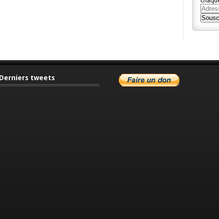
chaque
Adres
e-
Sousc
mail
Derniers tweets