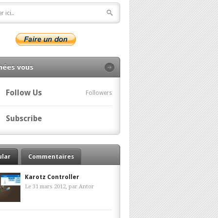
nées vous
Follow Us
Followers
Subscribe
ular
Commentaires
Karotz Controller
Le 31 mars 2012, par
Antor