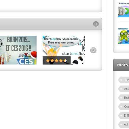
mots-
1-W
Ar
Bu
Co
DS
edi