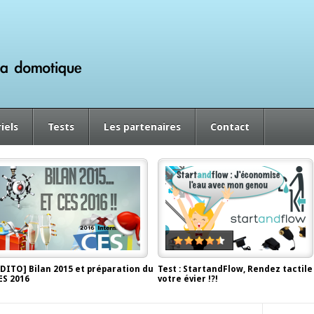
iels
Tests
Les partenaires
Contact
EDITO] Bilan 2015 et préparation du
Test : StartandFlow, Rendez tactile
ES 2016
votre évier !?!
écembre 29, 2015, by
Antor
juin 2, 2014, by
Antor