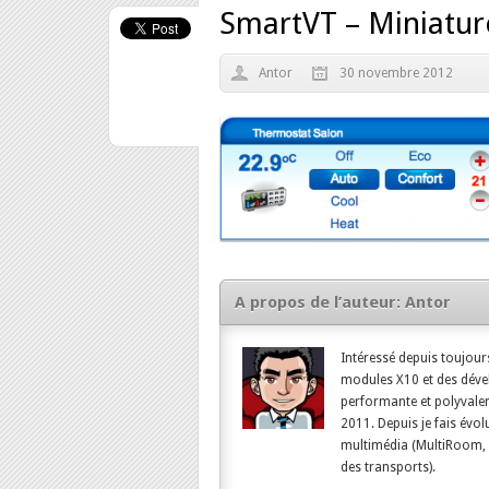
SmartVT – Miniatur
Antor
30 novembre 2012
A propos de l’auteur:
Antor
Intéressé depuis toujours
modules X10 et des dével
performante et polyvalen
2011. Depuis je fais évol
multimédia (MultiRoom, S
des transports).