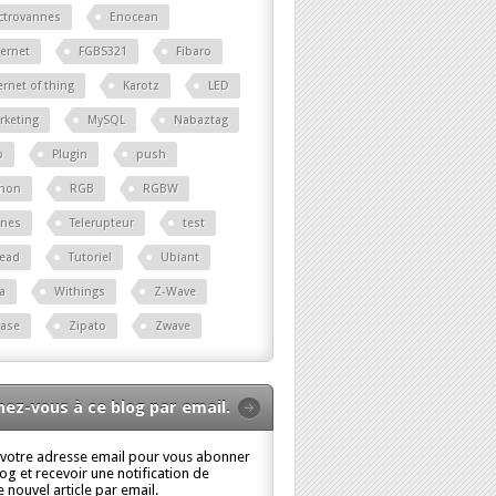
ctrovannes
Enocean
ernet
FGBS321
Fibaro
ernet of thing
Karotz
LED
rketing
MySQL
Nabaztag
p
Plugin
push
thon
RGB
RGBW
ènes
Telerupteur
test
read
Tutoriel
Ubiant
a
Withings
Z-Wave
base
Zipato
Zwave
ez-vous à ce blog par email.
 votre adresse email pour vous abonner
log et recevoir une notification de
 nouvel article par email.