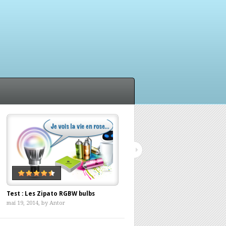
Test : Les Zipato RGBW bulbs
Withings, ça push ma balance ?
mai 19, 2014, by
Antor
avril 12, 2014, by
Antor