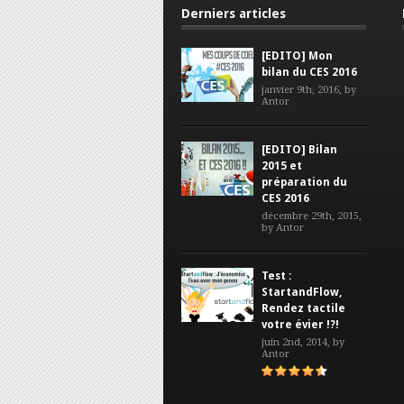
Derniers articles
[EDITO] Mon
bilan du CES 2016
janvier 9th, 2016, by
Antor
[EDITO] Bilan
2015 et
préparation du
CES 2016
décembre 29th, 2015,
by
Antor
Test :
StartandFlow,
Rendez tactile
votre évier !?!
juin 2nd, 2014, by
Antor