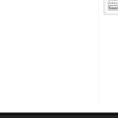
Adres
e-
Sousc
mail