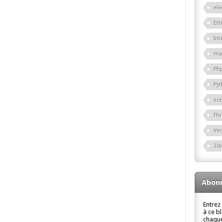
ele
Eth
Int
ma
Ph
Py
sc
Th
Ver
Zi
Abonn
Entrez
à ce b
chaque