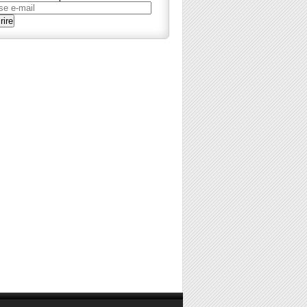
se
rire