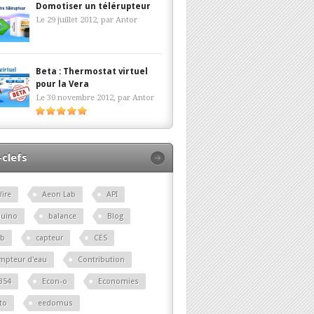
Domotiser un télérupteur
Le 29 juillet 2012, par
Antor
Beta : Thermostat virtuel
pour la Vera
Le 30 novembre 2012, par
Antor
clefs
ire
Aeon Lab
API
duino
balance
Blog
lb
capteur
CES
mpteur d'eau
Contribution
B54
Econ-o
Economies
to
eedomus