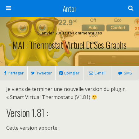
Antor
5 Janvier 2013 •
16 Commentaires
MAJ : Thermostat Virtuel Et Ses Graphs
Partager
Tweeter
Épingler
E-mail
SMS
Je viens de terminer une nouvelle version du plugin
« Smart Virtual Thermostat » (V1.81)
Version 1.81 :
Cette version apporte :